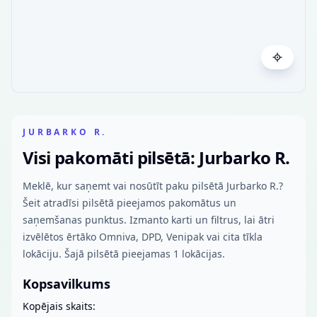
JURBARKO R.
Visi pakomāti pilsētā: Jurbarko R.
Meklē, kur saņemt vai nosūtīt paku pilsētā Jurbarko R.?
Šeit atradīsi pilsētā pieejamos pakomātus un
saņemšanas punktus. Izmanto karti un filtrus, lai ātri
izvēlētos ērtāko Omniva, DPD, Venipak vai cita tīkla
lokāciju. Šajā pilsētā pieejamas 1 lokācijas.
Kopsavilkums
Kopējais skaits: