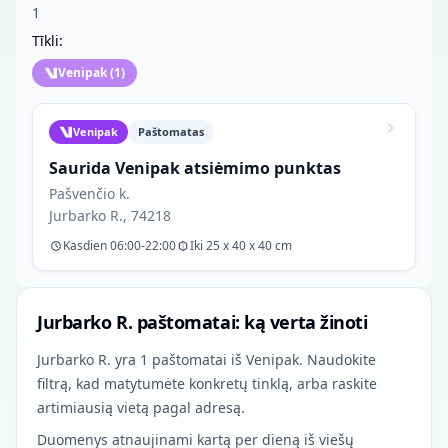
1
Tīkli:
Venipak
(
1
)
Venipak
Paštomatas
Saurida Venipak atsiėmimo punktas
Pašvenčio k.
Jurbarko R., 74218
Kasdien 06:00-22:00
Iki 25 x 40 x 40 cm
Jurbarko R. paštomatai: ką verta žinoti
Jurbarko R. yra 1 paštomatai iš Venipak. Naudokite
filtrą, kad matytumėte konkretų tinklą, arba raskite
artimiausią vietą pagal adresą.
Duomenys atnaujinami kartą per dieną iš viešų