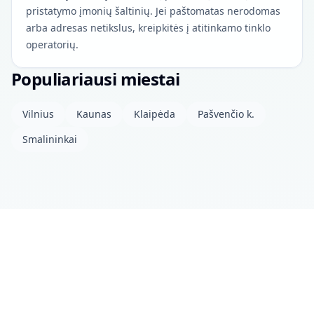
pristatymo įmonių šaltinių. Jei paštomatas nerodomas
arba adresas netikslus, kreipkitės į atitinkamo tinklo
operatorių.
Populiariausi miestai
Vilnius
Kaunas
Klaipėda
Pašvenčio k.
Smalininkai
Apie projektą
Kontaktai
Privatumo politika
Atviri duomenys
© 2026 drinkits DEV
•
Duomenys atnaujinti: šiandien 04:00