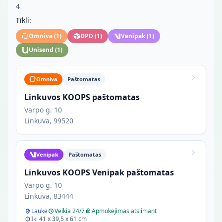
4
Tīkli:
Omniva
(
1
)
DPD
(
1
)
Venipak
(
1
)
Unisend
(
1
)
Omniva
Paštomatas
Linkuvos KOOPS paštomatas
Varpo g. 10
Linkuva, 99520
Venipak
Paštomatas
Linkuvos KOOPS Venipak paštomatas
Varpo g. 10
Linkuva, 83444
Lauke
Veikia 24/7
Apmokėjimas atsiimant
Iki 41 x 39,5 x 61 cm