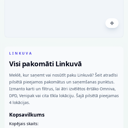
LINKUVA
Visi pakomāti Linkuvā
Meklē, kur saņemt vai nosūtīt paku Linkuvā? Šeit atradīsi
pilsētā pieejamos pakomātus un saņemšanas punktus.
Izmanto karti un filtrus, lai ātri izvēlētos ērtāko Omniva,
DPD, Venipak vai cita tīkla lokāciju. Šajā pilsētā pieejamas
4 lokācijas.
Kopsavilkums
Kopējais skaits: