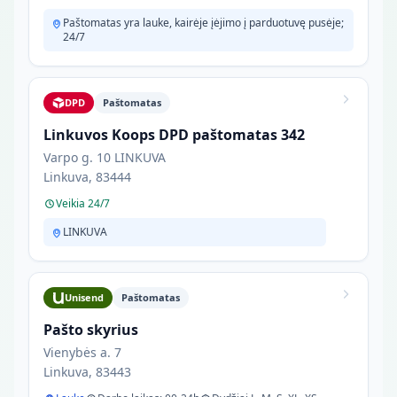
Paštomatas yra lauke, kairėje įėjimo į parduotuvę pusėje;
24/7
DPD
Paštomatas
Linkuvos Koops DPD paštomatas 342
Varpo g. 10 LINKUVA
Linkuva, 83444
Veikia 24/7
LINKUVA
Unisend
Paštomatas
Pašto skyrius
Vienybės a. 7
Linkuva, 83443