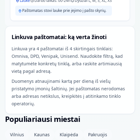
Lauke
Darbo laikas: 00-24h
Dydžiai L, M, S, XL, XS
Paštomatas stovi lauke prie įėjimo į pašto skyrių.
Linkuva paštomatai: ką verta žinoti
Linkuva yra 4 paštomatai iš 4 skirtingais tinklais:
Omniva, DPD, Venipak, Unisend. Naudokite filtrą, kad
matytumėte konkretų tinklą, arba raskite artimiausią
vietą pagal adresą.
Duomenys atnaujinami kartą per dieną iš viešų
pristatymo įmonių šaltinių. Jei paštomatas nerodomas
arba adresas netikslus, kreipkitės į atitinkamo tinklo
operatorių.
Populiariausi miestai
Vilnius
Kaunas
Klaipėda
Pakruojis