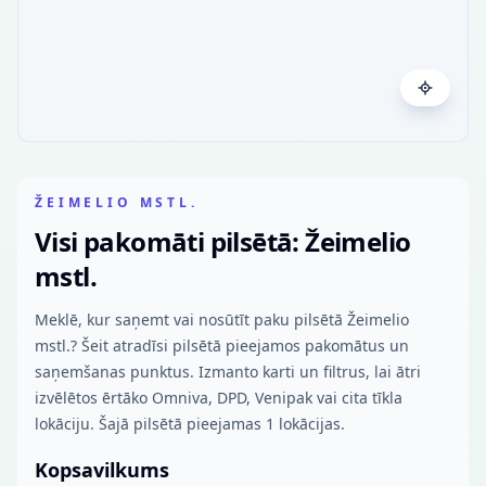
ŽEIMELIO MSTL.
Visi pakomāti pilsētā: Žeimelio
mstl.
Meklē, kur saņemt vai nosūtīt paku pilsētā Žeimelio
mstl.? Šeit atradīsi pilsētā pieejamos pakomātus un
saņemšanas punktus. Izmanto karti un filtrus, lai ātri
izvēlētos ērtāko Omniva, DPD, Venipak vai cita tīkla
lokāciju. Šajā pilsētā pieejamas 1 lokācijas.
Kopsavilkums