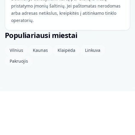
pristatymo įmonių šaltinių. Jei paštomatas nerodomas
arba adresas netikslus, kreipkitės į atitinkamo tinklo
operatorių.
Populiariausi miestai
Vilnius
Kaunas
Klaipėda
Linkuva
Pakruojis
Apie projektą
Kontaktai
Privatumo politika
Atviri duomenys
© 2026 drinkits DEV
•
Duomenys atnaujinti: šiandien 04:00