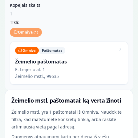
Kopējais skaits:
1
Tīkli:
Omniva
(
1
)
Omniva
Paštomatas
Žeimelio paštomatas
E. Leijerio al. 1
Žeimelio mstl., 99635
Žeimelio mstl. paštomatai: ką verta žinoti
Žeimelio mstl. yra 1 paštomatai iš Omniva. Naudokite
filtrą, kad matytumėte konkretų tinklą, arba raskite
artimiausią vietą pagal adresą.
Duomenys atnaujinami kartą per dieną iš viešų