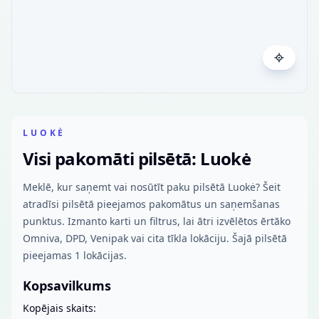
LUOKĖ
Visi pakomāti pilsētā: Luokė
Meklē, kur saņemt vai nosūtīt paku pilsētā Luokė? Šeit
atradīsi pilsētā pieejamos pakomātus un saņemšanas
punktus. Izmanto karti un filtrus, lai ātri izvēlētos ērtāko
Omniva, DPD, Venipak vai cita tīkla lokāciju. Šajā pilsētā
pieejamas 1 lokācijas.
Kopsavilkums
Kopējais skaits: