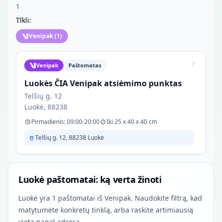
1
Tīkli:
Venipak
(
1
)
Venipak
Paštomatas
Luokės ČIA Venipak atsiėmimo punktas
Telšių g. 12
Luokė, 88238
Pirmadienis: 09:00-20:00
Iki 25 x 40 x 40 cm
Telšių g. 12, 88238 Luokė
Luokė paštomatai: ką verta žinoti
Luokė yra 1 paštomatai iš Venipak. Naudokite filtrą, kad
matytumėte konkretų tinklą, arba raskite artimiausią
vietą pagal adresą.