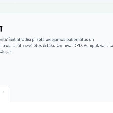
ī
ntī? Šeit atradīsi pilsētā pieejamos pakomātus un
trus, lai ātri izvēlētos ērtāko Omniva, DPD, Venipak vai cit
kācijas.