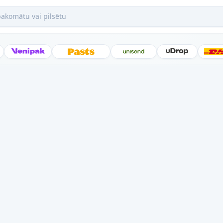
mātu vai pilsētu
Posti
Venipak
Latvijas Pasts
Unisend
uDrop