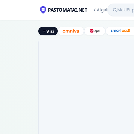
Meklēt pako
PASTOMATAI.NET
Atgal
Visi
Omniva
DPD
Smart