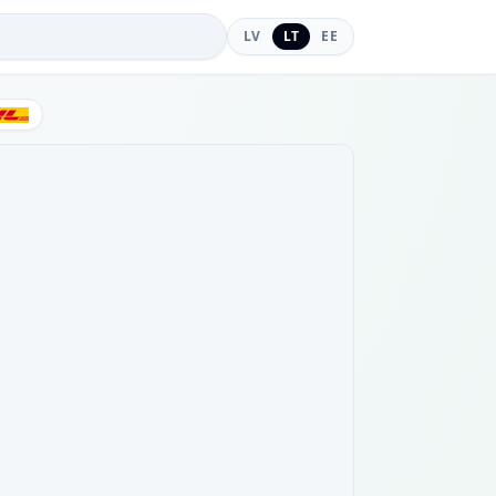
LV
LT
EE
DHL