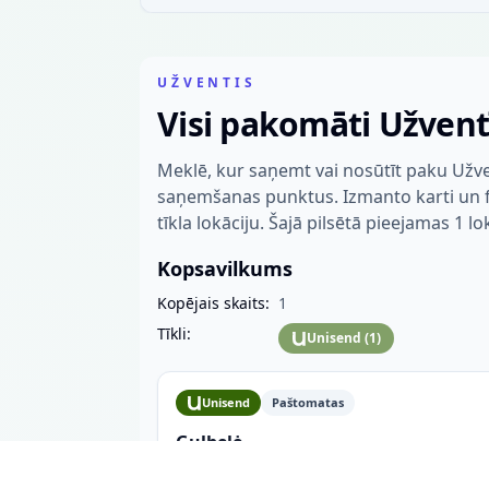
UŽVENTIS
Visi pakomāti Užvent
Meklē, kur saņemt vai nosūtīt paku Užve
saņemšanas punktus. Izmanto karti un fil
tīkla lokāciju. Šajā pilsētā pieejamas 1 lo
Kopsavilkums
Kopējais skaits:
1
Tīkli:
Unisend
(
1
)
Unisend
Paštomatas
Gulbelė
Kražių g. 11