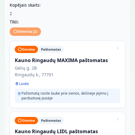
Kopējais skaits:
2
Tīkli:
Omniva
(
2
)
Omniva
Paštomatas
Kauno Ringaudų MAXIMA paštomatas
Gėlių g. 2B
Ringaudų k., 77701
Lauke
Paštomatą rasite lauke prie sienos, dešinėje įėjimo į
parduotuvę pusėje
Omniva
Paštomatas
Kauno Ringaudų LIDL paštomatas