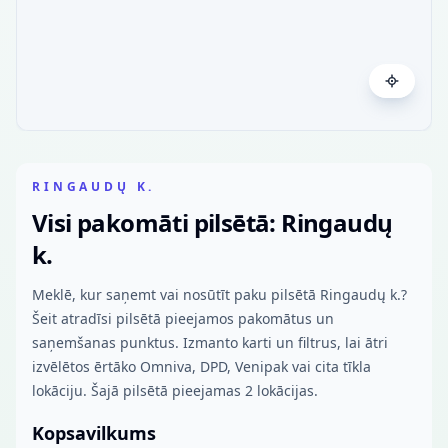
RINGAUDŲ K.
Visi pakomāti pilsētā: Ringaudų
k.
Meklē, kur saņemt vai nosūtīt paku pilsētā Ringaudų k.?
Šeit atradīsi pilsētā pieejamos pakomātus un
saņemšanas punktus. Izmanto karti un filtrus, lai ātri
izvēlētos ērtāko Omniva, DPD, Venipak vai cita tīkla
lokāciju. Šajā pilsētā pieejamas 2 lokācijas.
Kopsavilkums