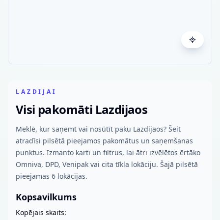
LAZDIJAI
Visi pakomāti Lazdijaos
Meklē, kur saņemt vai nosūtīt paku Lazdijaos? Šeit
atradīsi pilsētā pieejamos pakomātus un saņemšanas
punktus. Izmanto karti un filtrus, lai ātri izvēlētos ērtāko
Omniva, DPD, Venipak vai cita tīkla lokāciju. Šajā pilsētā
pieejamas 6 lokācijas.
Kopsavilkums
Kopējais skaits: