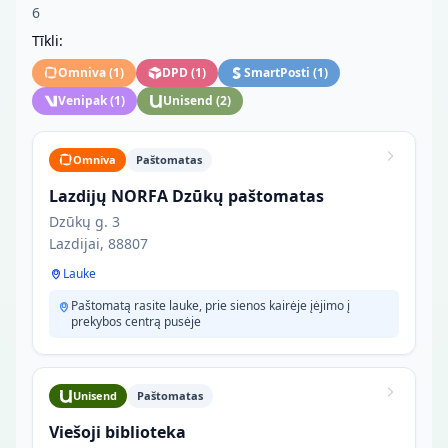
6
Tīkli:
Omniva
(
1
)
DPD
(
1
)
SmartPosti
(
1
)
Venipak
(
1
)
Unisend
(
2
)
Omniva
Paštomatas
Lazdijų NORFA Dzūkų paštomatas
Dzūkų g. 3
Lazdijai, 88807
Lauke
Paštomatą rasite lauke, prie sienos kairėje įėjimo į
prekybos centrą pusėje
Unisend
Paštomatas
Viešoji biblioteka