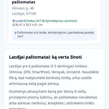
paštomatas
Vilniaus g. 48
Lazdijai, 67106
Lauke
Veikia 24/7
Apmokėjimas atsiimant
Iki 41 x 39,5 x 61 cm
Paštomatas yra lauke, kairėje įėjimo į parduotuvę pusėje;
24/7
Lazdijai paštomatai: ką verta žinoti
Lazdijai yra 6 paštomatai iš 5 skirtingais tinklais:
Omniva, DPD, SmartPosti, Venipak, Unisend. Naudokite
filtrą, kad matytumėte konkretų tinklą, arba raskite
artimiausią vietą pagal adresą.
Duomenys atnaujinami kartą per dieną iš viešų
pristatymo įmonių šaltinių. Jei paštomatas nerodomas
arba adresas netikslus, kreipkitės į atitinkamo tinklo
operatorių.