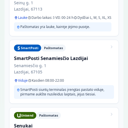
Seinų g. 1
Lazdijai, 67113
Lauke
Darbo laikas: I-VII: 00-24 h
Dydžiai L, M, S, XL, XS
Paštomatas yra lauke, kairėje įėjimo pusėje.
SmartPosti
Paštomatas
SmartPosti Senamiesčio Lazdijai
Senamiesčio g. 1
Lazdijai, 67105
Viduje
Kasdien 08:00-22:00
SmartPosti siuntų terminalas įrengtas pastato viduje,
pirmame aukšte nusileidus laiptais, įėjus tiesiai.
Unisend
Paštomatas
Senukai