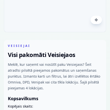
VEISIEJAI
Visi pakomāti Veisiejaos
Meklē, kur saņemt vai nosūtīt paku Veisiejaos? Šeit
atradīsi pilsētā pieejamos pakomātus un saņemšanas
punktus. Izmanto karti un filtrus, lai ātri izvēlētos ērtāko
Omniva, DPD, Venipak vai cita tīkla lokāciju. Šajā pilsētā
pieejamas 4 lokācijas.
Kopsavilkums
Kopējais skaits: