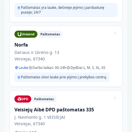
Paštomatas yra lauke, dešinėje įėjimo į parduotuvę
pusėje; 24/7
Unisend
Paštomatas
Norfa
Dariaus ir Girėno g. 13
Veisiejai, 67340
Lauke
Darbo laikas: 00-24h
Dydžiai L, M, S, XL, XS
Paštomatas stovi lauke prie įėjimo į prekybos centrą.
DPD
Paštomatas
Veisiejų Aibė DPD paštomatas 335
J. Neimonto g. 1 VEISIEJAI
Veisiejai, 67340