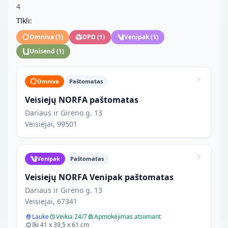
4
Tīkli:
Omniva
(
1
)
DPD
(
1
)
Venipak
(
1
)
Unisend
(
1
)
Omniva
Paštomatas
Veisiejų NORFA paštomatas
Dariaus ir Girėno g. 13
Veisiejai, 99501
Venipak
Paštomatas
Veisiejų NORFA Venipak paštomatas
Dariaus ir Girėno g. 13
Veisiejai, 67341
Lauke
Veikia 24/7
Apmokėjimas atsiimant
Iki 41 x 39,5 x 61 cm