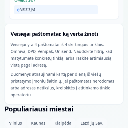
Veikia 24/7
VEISIEJAI
Veisiejai paštomatai: ką verta žinoti
Veisiejai yra 4 paštomatai iš 4 skirtingais tinklais:
Omniva, DPD, Venipak, Unisend. Naudokite filtrą, kad
matytumėte konkretų tinklą, arba raskite artimiausią
vietą pagal adresą.
Duomenys atnaujinami kartą per dieną iš viešų
pristatymo įmonių šaltinių. Jei paštomatas nerodomas
arba adresas netikslus, kreipkitės į atitinkamo tinklo
operatorių.
Populiariausi miestai
Vilnius
Kaunas
Klaipėda
Lazdijų Sav.