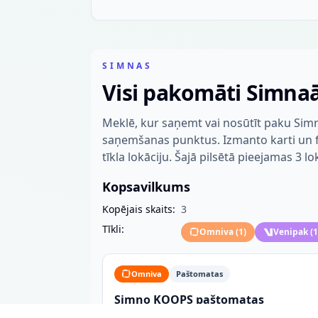
SIMNAS
Visi pakomāti Simna
Meklē, kur saņemt vai nosūtīt paku Simn
saņemšanas punktus. Izmanto karti un fil
tīkla lokāciju. Šajā pilsētā pieejamas 3 lo
Kopsavilkums
Kopējais skaits:
3
Tīkli:
Omniva
(
1
)
Venipak
(
1
Omniva
Paštomatas
Simno KOOPS paštomatas
Alytaus g. 3