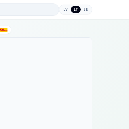
LV
LT
EE
DHL