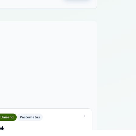
a
Unisend
Paštomatas
bė
auto g. 30