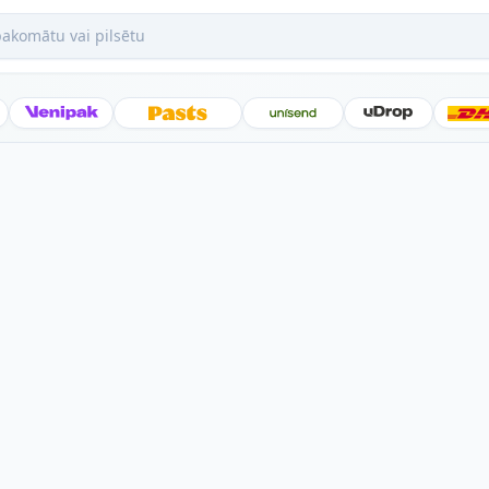
mātu vai pilsētu
Posti
Venipak
Latvijas Pasts
Unisend
uDrop