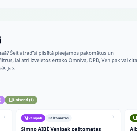
ā
aā? Šeit atradīsi pilsētā pieejamos pakomātus un
trus, lai ātri izvēlētos ērtāko Omniva, DPD, Venipak vai cit
kācijas.
)
Unisend
(
1
)
Venipak
Paštomatas
Simno AIBĖ Venipak paštomatas
Ai
Vytauto g. 30
Vyt