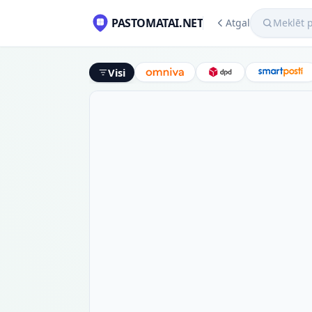
Meklēt pako
PASTOMATAI.NET
Atgal
Visi
Omniva
DPD
Smart