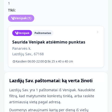
1
Tīkli:
Venipak
(
1
)
Venipak
Paštomatas
Saurida Venipak atsiėmimo punktas
Panarvės k.
Lazdijų Sav., 67168
Kasdien 06:00-22:00
Iki 25 x 40 x 40 cm
Lazdijų Sav. paštomatai: ką verta žinoti
Lazdijų Sav. yra 1 paštomatai iš Venipak. Naudokite
filtrą, kad matytumėte konkretų tinklą, arba raskite
artimiausią vietą pagal adresą.
Duomenys atnaujinami kartą per dieną iš viešų