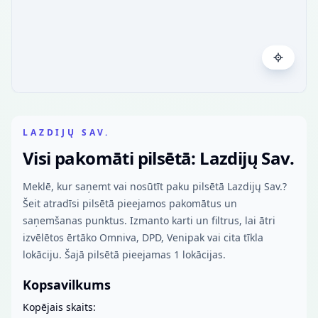
LAZDIJŲ SAV.
Visi pakomāti pilsētā: Lazdijų Sav.
Meklē, kur saņemt vai nosūtīt paku pilsētā Lazdijų Sav.?
Šeit atradīsi pilsētā pieejamos pakomātus un
saņemšanas punktus. Izmanto karti un filtrus, lai ātri
izvēlētos ērtāko Omniva, DPD, Venipak vai cita tīkla
lokāciju. Šajā pilsētā pieejamas 1 lokācijas.
Kopsavilkums
Kopējais skaits: